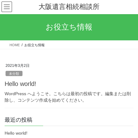
コ
ナ
大阪遺言相続相談所
ン
ビ
テ
ゲ
ン
ー
お役立ち情報
ツ
シ
へ
ョ
ス
ン
HOME
お役立ち情報
キ
に
ッ
移
プ
動
2021年3月2日
未分類
Hello world!
WordPress へようこそ。こちらは最初の投稿です。編集または削
除し、コンテンツ作成を始めてください。
最近の投稿
Hello world!